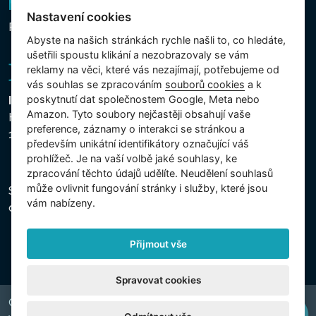
Newsletter
Nastavení cookies
Přihlášení k odběru novinek
Abyste na našich stránkách rychle našli to, co hledáte,
ušetřili spoustu klikání a nezobrazovaly se vám
reklamy na věci, které vás nezajímají, potřebujeme od
vás souhlas se zpracováním
souborů cookies
a k
poskytnutí dat společnostem Google, Meta nebo
Intex Trading, s.r.o.
Amazon. Tyto soubory nejčastěji obsahují vaše
Hradecká 2526/3
preference, záznamy o interakci se stránkou a
130 00 Praha 3 - Česká republika
především unikátní identifikátory označující váš
prohlížeč. Je na vaší volbě jaké souhlasy, ke
zpracování těchto údajů udělíte. Neudělení souhlasů
může ovlivnit fungování stránky i služby, které jsou
Společnost je zapsána u Městského soudu v Praze,
vám nabízeny.
oddíl C, vložka 74759, IČ 26150808, DIČ CZ26150808.
Přijmout vše
Spravovat cookies
Copyright © 2026 INTEX TRADING s.r.o. Všechna práva