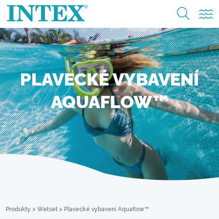
PLAVECKÉ VYBAVENÍ
AQUAFLOW™
Produkty
>
Wetset
>
Plavecké vybavení Aquaflow™