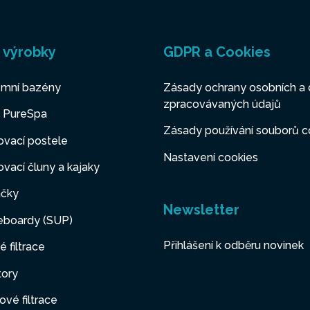
 výrobky
GDPR a Cookies
mní bazény
Zásady ochrany osobních a 
zpracovávaných údajů
y PureSpa
Zásady používání souborů c
vací postele
Nastavení cookies
vací čluny a kajaky
čky
Newsletter
eboardy (SUP)
Přihlášení k odběru novinek
é filtrace
tory
ové filtrace