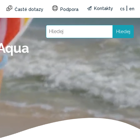
|
Kontakty
cs
en
Časté dotazy
Podpora
Hledej
 Aqua