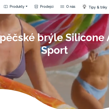
Produkty
Prodejci
O nás
Tipy & triky
pěčské brýle Silicone
Sport