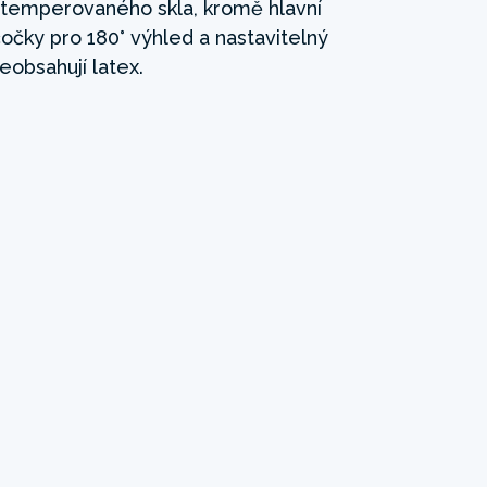
z temperovaného skla, kromě hlavní
čočky pro 180° výhled a nastavitelný
eobsahují latex.