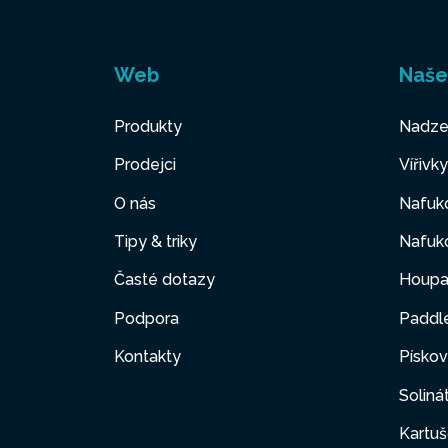
Web
Naše
Produkty
Nadze
Prodejci
Vířivk
O nás
Nafuko
Tipy & triky
Nafuko
Časté dotazy
Houpa
Podpora
Paddl
Kontakty
Pískov
Soliná
Kartuš