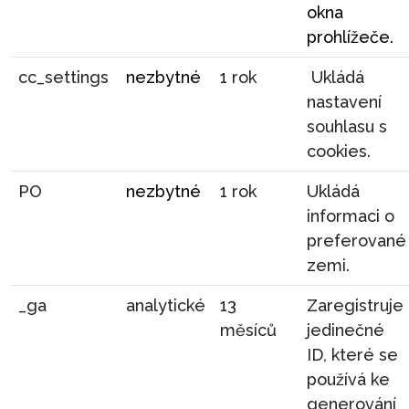
okna
prohlížeče.
cc_settings
nezbytné
1 rok
Ukládá
nastavení
souhlasu s
cookies.
PO
nezbytné
1 rok
Ukládá
informaci o
preferované
zemi.
_ga
analytické
13
Zaregistruje
měsíců
jedinečné
ID, které se
používá ke
generování