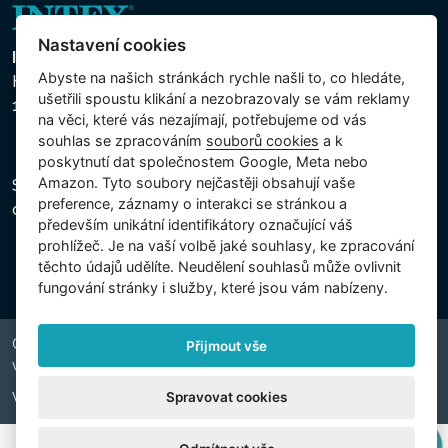
Nastavení cookies
Intex Trading, s.r.o.
Abyste na našich stránkách rychle našli to, co hledáte,
Hradecká 2526/3
ušetřili spoustu klikání a nezobrazovaly se vám reklamy
130 00 Praha 3 - Česká republika
na věci, které vás nezajímají, potřebujeme od vás
souhlas se zpracováním
souborů cookies
a k
poskytnutí dat společnostem Google, Meta nebo
Amazon. Tyto soubory nejčastěji obsahují vaše
Společnost je zapsána u Městského soudu v Praze,
preference, záznamy o interakci se stránkou a
oddíl C, vložka 74759, IČ 26150808, DIČ CZ26150808.
především unikátní identifikátory označující váš
prohlížeč. Je na vaší volbě jaké souhlasy, ke zpracování
těchto údajů udělíte. Neudělení souhlasů může ovlivnit
fungování stránky i služby, které jsou vám nabízeny.
Copyright © 2026 INTEX TRADING s.r.o. Všechna práva
Přijmout vše
vyhrazena.
Spravovat cookies
Web by
digiONE