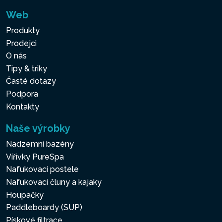
Web
Produkty
Prodejci
O nás
Tipy & triky
Časté dotazy
Podpora
Kontakty
Naše výrobky
Nadzemní bazény
Vířivky PureSpa
Nafukovací postele
Nafukovací čluny a kajaky
Houpačky
Paddleboardy (SUP)
Pískové filtrace