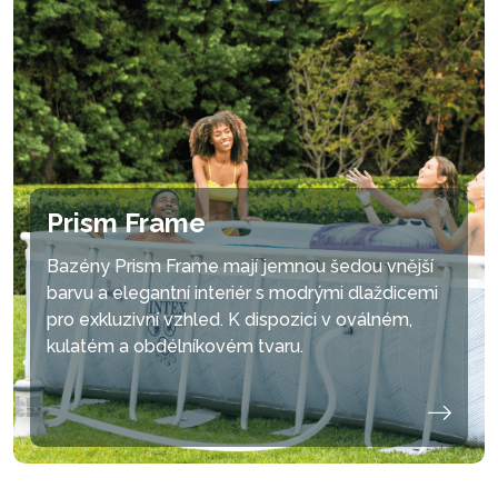
Prism Frame
Bazény Prism Frame mají jemnou šedou vnější
barvu a elegantní interiér s modrými dlaždicemi
pro exkluzivní vzhled. K dispozici v oválném,
kulatém a obdélníkovém tvaru.