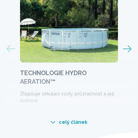
TECHNOLOGIE HYDRO
AERATION™
Zlepšuje cirkulaci vody, průzračnost a její
svěžest.
celý článek