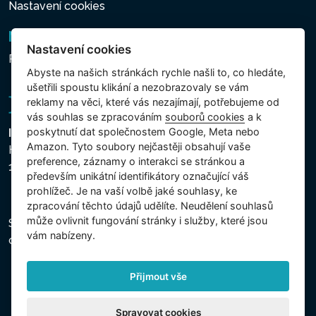
Nastavení cookies
Newsletter
Nastavení cookies
Přihlášení k odběru novinek
Abyste na našich stránkách rychle našli to, co hledáte,
ušetřili spoustu klikání a nezobrazovaly se vám
reklamy na věci, které vás nezajímají, potřebujeme od
vás souhlas se zpracováním
souborů cookies
a k
poskytnutí dat společnostem Google, Meta nebo
Intex Trading, s.r.o.
Amazon. Tyto soubory nejčastěji obsahují vaše
Hradecká 2526/3
preference, záznamy o interakci se stránkou a
130 00 Praha 3 - Česká republika
především unikátní identifikátory označující váš
prohlížeč. Je na vaší volbě jaké souhlasy, ke
zpracování těchto údajů udělíte. Neudělení souhlasů
může ovlivnit fungování stránky i služby, které jsou
Společnost je zapsána u Městského soudu v Praze,
vám nabízeny.
oddíl C, vložka 74759, IČ 26150808, DIČ CZ26150808.
Přijmout vše
Spravovat cookies