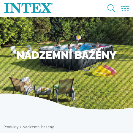
NADZEMNÍ BAZÉNY
Produkty
>
Nadzemní bazény