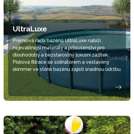
UltraLuxe
Prémiová řada bazénů UltraLuxe nabízí
nejkvalitnější materiály a příslušenství pro
dlouhodobý a bezstarostný luxusní zážitek.
Písková filtrace se solinátorem a vestavěný
skimmer ve stěně bazénu zajistí snadnou údržbu.
minimalizovat