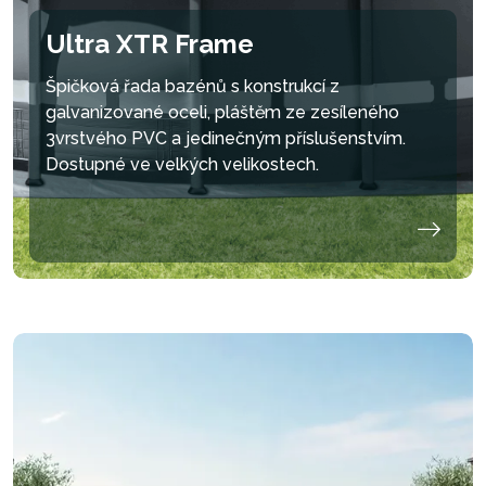
CIRKULACI, DOCHÁZÍ
DOCHÁZÍ K
LEPŠÍ SVĚŽEST
TEDY K ÚČINNĚJŠÍ
ODSTRAŇOVÁNÍ
VZDUCHU V OKOLÍ
Ultra XTR Frame
FILTRACI.
MINERÁLŮ OXIDACÍ,
BAZÉNU.
ČÍMŽ SE DOSÁHNE
Špičková řada bazénů s konstrukcí z
MAXIMÁLNÍ ČISTOTY
VODY.
galvanizované oceli, pláštěm ze zesíleného
3vrstvého PVC a jedinečným příslušenstvím.
Dostupné ve velkých velikostech.