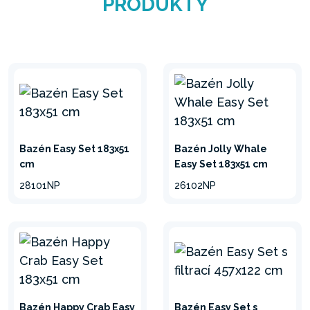
PRODUKTY
PVC materiálu.
VYBALIT,
NAFOUKNOUT A
NAPLNIT
Bazén Easy Set 183x51
Bazén Jolly Whale
Neuvěřitelně snadné
cm
Easy Set 183x51 cm
sestavení a údržba.
28101NP
26102NP
Jednoduše rozložte fólii na
rovný povrch, nafoukněte
horní prstenec a naplňte
bazén vodou.
Bazén Happy Crab Easy
Bazén Easy Set s