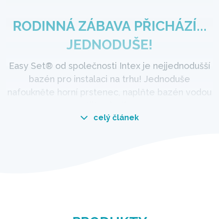
RODINNÁ ZÁBAVA PŘICHÁZÍ...
JEDNODUŠE!
Easy Set® od společnosti Intex je nejjednodušší
bazén pro instalaci na trhu! Jednoduše
nafoukněte horní prstenec, naplňte bazén vodou
a užijte si zábavu.
celý článek
Snadná montáž
Bazény Easy Set® patří k nejjednodušším na
montáž! Neobsahuje kovovou konstrukci ani tyče,
takže menší bazény z této řady mohou být
postaveny za 10 minut. To vše díky nafukovacímu
hornímu kruhu vyrobenému z pevného 3vrstvého