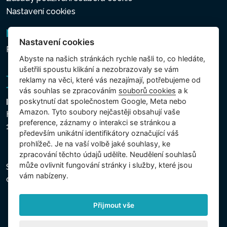
Nastavení cookies
Newsletter
Nastavení cookies
Přihlášení k odběru novinek
Abyste na našich stránkách rychle našli to, co hledáte,
ušetřili spoustu klikání a nezobrazovaly se vám
reklamy na věci, které vás nezajímají, potřebujeme od
vás souhlas se zpracováním
souborů cookies
a k
poskytnutí dat společnostem Google, Meta nebo
Intex Trading, s.r.o.
Amazon. Tyto soubory nejčastěji obsahují vaše
Hradecká 2526/3
preference, záznamy o interakci se stránkou a
130 00 Praha 3 - Česká republika
především unikátní identifikátory označující váš
prohlížeč. Je na vaší volbě jaké souhlasy, ke
zpracování těchto údajů udělíte. Neudělení souhlasů
může ovlivnit fungování stránky i služby, které jsou
Společnost je zapsána u Městského soudu v Praze,
vám nabízeny.
oddíl C, vložka 74759, IČ 26150808, DIČ CZ26150808.
Přijmout vše