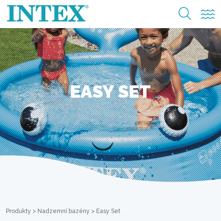
EASY SET
Produkty
>
Nadzemní bazény
>
Easy Set