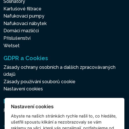
Solinátory
Kartušové filtrace
Nafukovací pumpy
Nafukovací nábytek
Domácí mazlíčci
Příslušenství
Wetset
GDPR a Cookies
Zásady ochrany osobních a dalších zpracovávaných
údajů
Zásady používání souborů cookie
Nastavení cookies
Newsletter
Nastavení cookies
Přihlášení k odběru novinek
Abyste na našich stránkách rychle našli to, co hledáte,
ušetřili spoustu klikání a nezobrazovaly se vám
reklamy na věci, které vás nezajímají, potřebujeme od