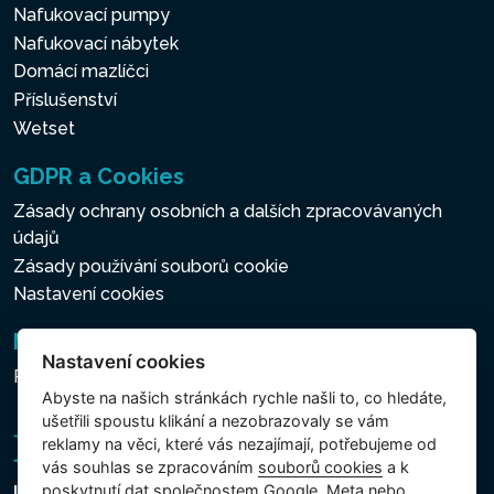
Nafukovací pumpy
Nafukovací nábytek
Domácí mazlíčci
Příslušenství
Wetset
GDPR a Cookies
Zásady ochrany osobních a dalších zpracovávaných
údajů
Zásady používání souborů cookie
Nastavení cookies
Newsletter
Nastavení cookies
Přihlášení k odběru novinek
Abyste na našich stránkách rychle našli to, co hledáte,
ušetřili spoustu klikání a nezobrazovaly se vám
reklamy na věci, které vás nezajímají, potřebujeme od
vás souhlas se zpracováním
souborů cookies
a k
poskytnutí dat společnostem Google, Meta nebo
Intex Trading, s.r.o.