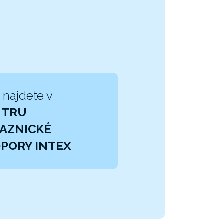
 najdete v
NTRU
AZNICKÉ
PORY INTEX