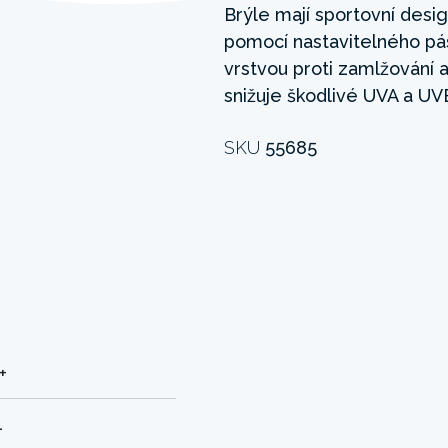
Brýle mají sportovní desig
pomocí nastavitelného pás
vrstvou proti zamlžování a
snižuje škodlivé UVA a UV
SKU
55685
+
1