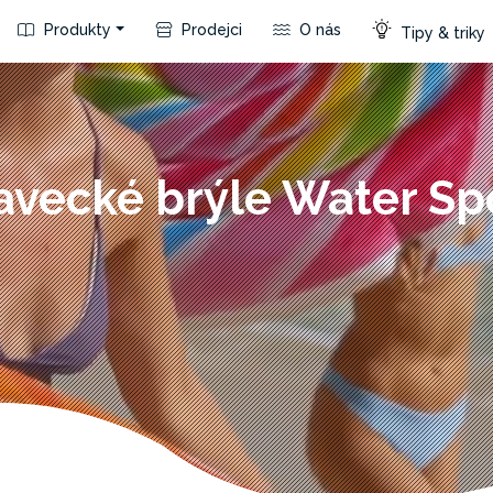
Produkty
Prodejci
O nás
Tipy & triky
avecké brýle Water Sp