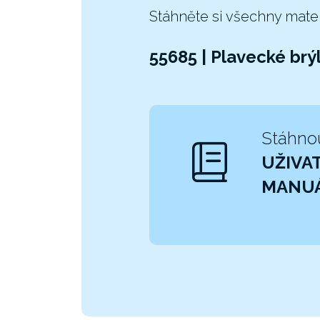
Stáhněte si všechny mate
55685 | Plavecké brý
Stáhno
UŽIVA
MANU