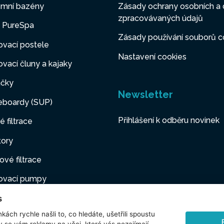
mní bazény
Zásady ochrany osobních a 
zpracovávaných údajů
y PureSpa
Zásady používání souborů c
vací postele
Nastavení cookies
vací čluny a kajaky
čky
Newsletter
eboardy (SUP)
Přihlášení k odběru novinek
é filtrace
tory
ové filtrace
ovací pumpy
s
ovací nábytek
kách rychle našli to, co hledáte, ušetřili spoustu
í mazlíčci