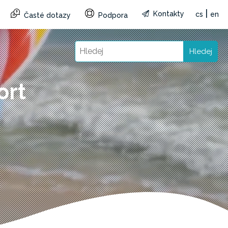
|
Kontakty
cs
en
Časté dotazy
Podpora
Hledej
ort