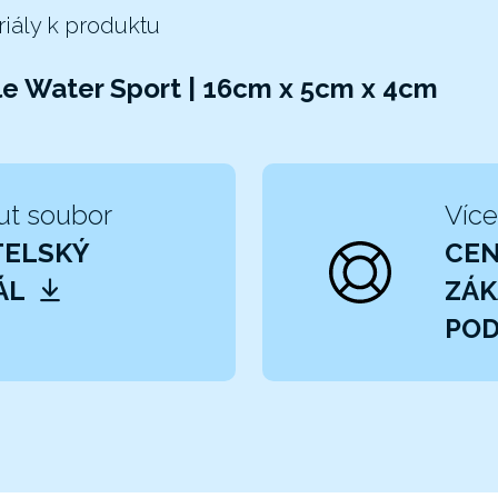
riály k produktu
le Water Sport | 16cm x 5cm x 4cm
ut soubor
Více
TELSKÝ
CE
ÁL
ZÁK
POD