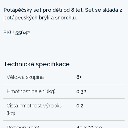
Potápěčský set pro děti od 8 let. Set se skládá z
potápěčských brýlí a šnorchlu.
SKU
55642
Technická specifikace
Věková skupina
8+
Hmotnost balení (kg)
0.32
Čistá hmotnost výrobku
0.2
(kg)
Rozměry (cm)
49 x 22 x 9