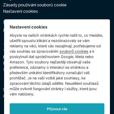
Zásady používání souborů cookie
Nastavení cookies
Newsletter
Nastavení cookies
Přihlášení k odběru novinek
Abyste na našich stránkách rychle našli to, co hledáte,
ušetřili spoustu klikání a nezobrazovaly se vám
reklamy na věci, které vás nezajímají, potřebujeme od
vás souhlas se zpracováním
souborů cookies
a k
poskytnutí dat společnostem Google, Meta nebo
Intex Trading, s.r.o.
Amazon. Tyto soubory nejčastěji obsahují vaše
Hradecká 2526/3
preference, záznamy o interakci se stránkou a
130 00 Praha 3 - Česká republika
především unikátní identifikátory označující váš
prohlížeč. Je na vaší volbě jaké souhlasy, ke
zpracování těchto údajů udělíte. Neudělení souhlasů
může ovlivnit fungování stránky i služby, které jsou
Společnost je zapsána u Městského soudu v Praze,
vám nabízeny.
oddíl C, vložka 74759, IČ 26150808, DIČ CZ26150808.
Přijmout vše