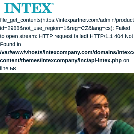
Warning
:
file_get_contents(https://intexpartner.com/admin/produc
id=2988&not_use_region=1&reg=CZ&lang=cs): Failed
to open stream: HTTP request failed! HTTP/1.1 404 Not
Found in
/var/www/vhosts/intexcompany.com/domains/intex
content/themes/intexcompany/inc/api-intex.php
on
line
58