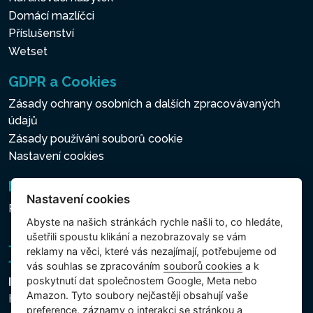
Domácí mazlíčci
Příslušenství
Wetset
GDPR a Cookies
Zásady ochrany osobních a dalších zpracovávaných
údajů
Zásady používání souborů cookie
Nastavení cookies
Newsletter
Nastavení cookies
Přihlášení k odběru novinek
Abyste na našich stránkách rychle našli to, co hledáte,
ušetřili spoustu klikání a nezobrazovaly se vám
reklamy na věci, které vás nezajímají, potřebujeme od
vás souhlas se zpracováním
souborů cookies
a k
poskytnutí dat společnostem Google, Meta nebo
Intex Trading, s.r.o.
Amazon. Tyto soubory nejčastěji obsahují vaše
Hradecká 2526/3
preference, záznamy o interakci se stránkou a