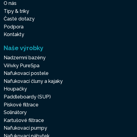
O nás
Tipy & triky
Časté dotazy
Podpora
Kontakty
Naše výrobky
Nadzemní bazény
Vířivky PureSpa
Nafukovací postele
Nafukovací čluny a kajaky
Houpačky
Paddleboardy (SUP)
Pískové filtrace
Solinátory
Kartušové filtrace
Nafukovací pumpy
Nafukovací nábytek