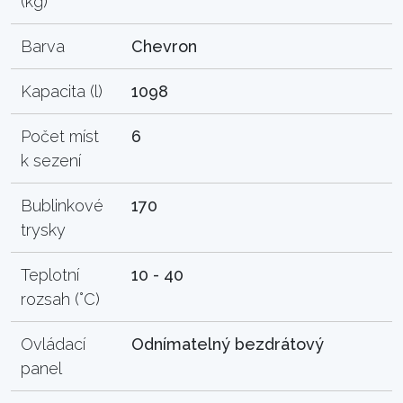
(kg)
Barva
Chevron
Kapacita (l)
1098
Počet míst
6
k sezení
Bublinkové
170
trysky
Teplotní
10 - 40
rozsah (°C)
Ovládací
Odnímatelný bezdrátový
panel