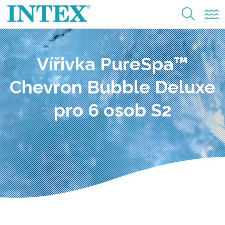
Vířivka PureSpa™
Chevron Bubble Deluxe
pro 6 osob S2