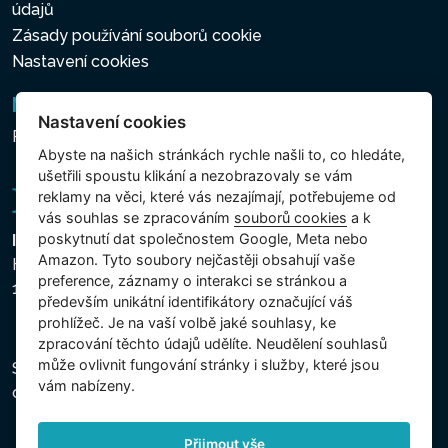
dělá tento panel z používání
údajů
vířivky maximální luxusní
Zásady používání souborů cookie
zážitek. Lze jej pohodlně
Nastavení cookies
připevnit na horní část vany.
Newsletter
Nastavení cookies
Přihlášení k odběru novinek
Abyste na našich stránkách rychle našli to, co hledáte,
APLIKACE PRO WIFI
ušetřili spoustu klikání a nezobrazovaly se vám
PŘIPOJENÍ
reklamy na věci, které vás nezajímají, potřebujeme od
vás souhlas se zpracováním
souborů cookies
a k
Ovládejte a plánujte všechny
poskytnutí dat společnostem Google, Meta nebo
Intex Trading, s.r.o.
Amazon. Tyto soubory nejčastěji obsahují vaše
funkce vířivky pomocí
Hradecká 2526/3
preference, záznamy o interakci se stránkou a
telefonu nebo tabletu
130 00 Praha 3 - Česká republika
především unikátní identifikátory označující váš
pomocí Wifi. Použití aplikace
prohlížeč. Je na vaší volbě jaké souhlasy, ke
Intex k připojení vaší vířivky k
zpracování těchto údajů udělíte. Neudělení souhlasů
může ovlivnit fungování stránky i služby, které jsou
Společnost je zapsána u Městského soudu v Praze,
Wifi zvyšuje pohodlí na zcela
vám nabízeny.
oddíl C, vložka 74759, IČ 26150808, DIČ CZ26150808.
novou úroveň.
Přijmout vše