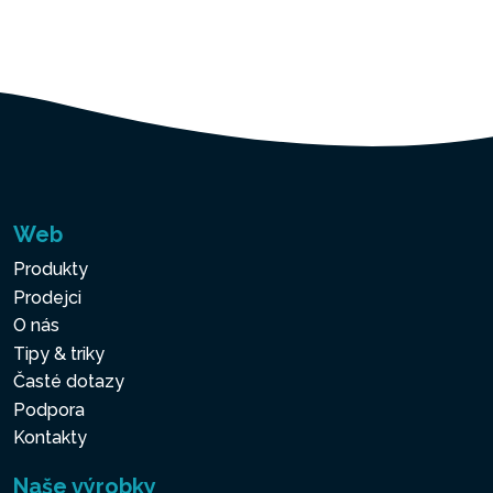
raženého silného PVC.
Střední vrstva je vyrobena
ze superpevné zesílené
polyesterové síťoviny. To vše
zajišťuje odolný a pohodlný
exteriér vaší vířivky.
Web
SYSTÉM TVRDÉ A
Produkty
SLANÉ VODY
Prodejci
O nás
Dva integrované systémy
Tipy & triky
úpravy vody pro udržení
Časté dotazy
čerstvé a čisté vody ve
Podpora
vířivce. Systém tvrdé vody
Kontakty
změkčuje vodu ve vířivce,
systém slané vody vyrábí
Naše výrobky