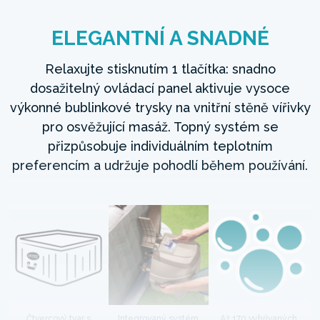
ELEGANTNÍ A SNADNÉ
Relaxujte stisknutím 1 tlačítka: snadno
dosažitelný ovládací panel aktivuje vysoce
výkonné bublinkové trysky na vnitřní stěně vířivky
pro osvěžující masáž. Topný systém se
přizpůsobuje individuálním teplotním
preferencím a udržuje pohodlí během používání.
Čtvercový tvar s
Integrovaný systém
Až 170 vyhřívaných