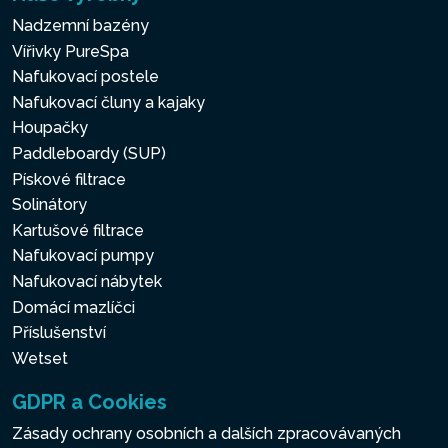
přírodní chlór. Kombinace
Nadzemní bazény
těchto dvou systémů zajistí
Vířivky PureSpa
vodu, která je šetrnější k
Nafukovací postele
pokožce, oblečení a celé
Nafukovací čluny a kajaky
vířivce.
Houpačky
Paddleboardy (SUP)
Pískové filtrace
BEZDRÁTOVÝ
Solinátory
OVLÁDACÍ PANEL
Kartušové filtrace
Nafukovací pumpy
Odnímatelný bezdrátový
Nafukovací nábytek
ovládací panel pro ovládání
Domácí mazlíčci
všech funkcí vířivky
Příslušenství
PureSpa™. S integrovaným
Wetset
bezdrátovým nabíjecím
GDPR a Cookies
dokem a baterií, která vydrží
až 48 hodin na jedno nabití,
Zásady ochrany osobních a dalších zpracovávaných