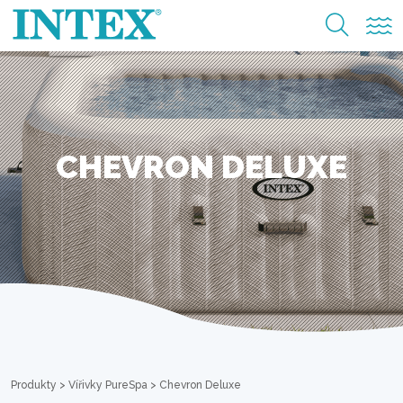
CHEVRON DELUXE
Produkty
>
Vířivky PureSpa
>
Chevron Deluxe