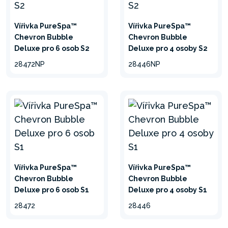
Vířivka PureSpa™
Vířivka PureSpa™
Chevron Bubble
Chevron Bubble
Deluxe pro 6 osob S2
Deluxe pro 4 osoby S2
28472NP
28446NP
3VRSTVÉ
LAMINOVANÉ PVC
SUPERTOUGH™
3 vrstvy PVC s technologií
Vířivka PureSpa™
Vířivka PureSpa™
Chevron Bubble
Chevron Bubble
SuperTough™ poskytují větší
Deluxe pro 6 osob S1
Deluxe pro 4 osoby S1
odolnost a maximální
28472
28446
podporu. Horní a spodní
vrstva jsou vyrobeny z