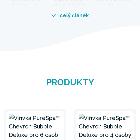
potiskem chevron
nafukování FastFill™
bublin
celý článek
Elegantní design s moderními
funkcemi
Vířivka PureSpa™ s pruhovaným vzorem Chevron
je perfektním doplňkem do každé domácnosti.
Ponořte se, uvolněte své tělo a nechte ho
regenerovat díky vysoce výkonným bublinkám.
PRODUKTY