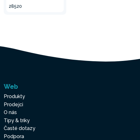
28520
Web
Produkty
Prodejci
O nás
Tipy & triky
Časté dotazy
Podpora