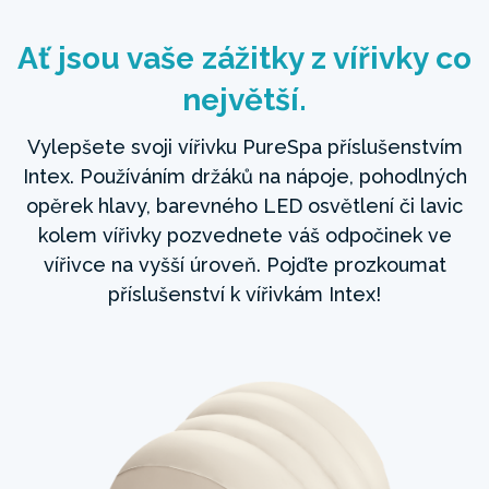
Ať jsou vaše zážitky z vířivky co
největší.
Vylepšete svoji vířivku PureSpa příslušenstvím
Intex. Používáním držáků na nápoje, pohodlných
opěrek hlavy, barevného LED osvětlení či lavic
kolem vířivky pozvednete váš odpočinek ve
vířivce na vyšší úroveň. Pojďte prozkoumat
příslušenství k vířivkám Intex!