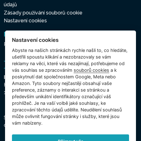
údajů
Zásady používání souborů cookie
Nastavení cookies
Newsletter
Nastavení cookies
Přihlášení k odběru novinek
Abyste na našich stránkách rychle našli to, co hledáte,
ušetřili spoustu klikání a nezobrazovaly se vám
reklamy na věci, které vás nezajímají, potřebujeme od
vás souhlas se zpracováním
souborů cookies
a k
poskytnutí dat společnostem Google, Meta nebo
Intex Trading, s.r.o.
Amazon. Tyto soubory nejčastěji obsahují vaše
Hradecká 2526/3
preference, záznamy o interakci se stránkou a
130 00 Praha 3 - Česká republika
především unikátní identifikátory označující váš
prohlížeč. Je na vaší volbě jaké souhlasy, ke
zpracování těchto údajů udělíte. Neudělení souhlasů
může ovlivnit fungování stránky i služby, které jsou
Společnost je zapsána u Městského soudu v Praze,
vám nabízeny.
oddíl C, vložka 74759, IČ 26150808, DIČ CZ26150808.