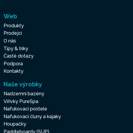
Web
Produkty
Prodejci
O nás
Tipy & triky
Časté dotazy
Podpora
Kontakty
Naše výrobky
Nadzemní bazény
Vířivky PureSpa
Nafukovací postele
Nafukovací čluny a kajaky
Houpačky
Paddleboardy (SUP)