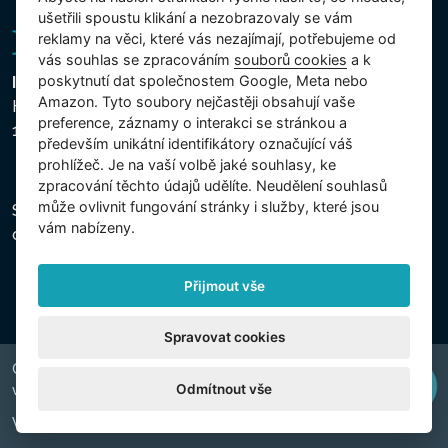
ušetřili spoustu klikání a nezobrazovaly se vám
reklamy na věci, které vás nezajímají, potřebujeme od
vás souhlas se zpracováním
souborů cookies
a k
poskytnutí dat společnostem Google, Meta nebo
Intex Trading, s.r.o.
Amazon. Tyto soubory nejčastěji obsahují vaše
Hradecká 2526/3
preference, záznamy o interakci se stránkou a
130 00 Praha 3 - Česká republika
především unikátní identifikátory označující váš
prohlížeč. Je na vaší volbě jaké souhlasy, ke
zpracování těchto údajů udělíte. Neudělení souhlasů
může ovlivnit fungování stránky i služby, které jsou
Společnost je zapsána u Městského soudu v Praze,
vám nabízeny.
oddíl C, vložka 74759, IČ 26150808, DIČ CZ26150808.
Přijmout vše
Spravovat cookies
Copyright © 2026 INTEX TRADING s.r.o. Všechna práva
Odmítnout vše
vyhrazena.
Web by
digiONE