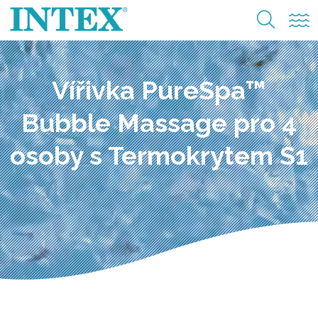
Vířivka PureSpa™
Bubble Massage pro 4
osoby s Termokrytem S1