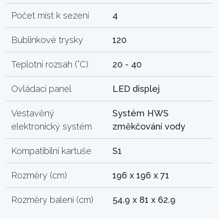
Počet míst k sezení
4
Bublinkové trysky
120
Teplotní rozsah (°C)
20 - 40
Ovládací panel
LED displej
Vestavěný
Systém HWS
elektronický systém
změkčování vody
Kompatibilní kartuše
S1
Rozměry (cm)
196 x 196 x 71
Rozměry balení (cm)
54.9 x 81 x 62.9