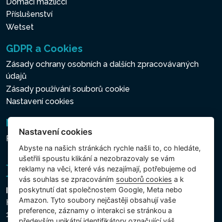
Domácí mazlíčci
Příslušenství
Wetset
GDPR a Cookies
Zásady ochrany osobních a dalších zpracovávaných
údajů
Zásady používání souborů cookie
Nastavení cookies
Newsletter
Nastavení cookies
Přihlášení k odběru novinek
Abyste na našich stránkách rychle našli to, co hledáte,
ušetřili spoustu klikání a nezobrazovaly se vám
reklamy na věci, které vás nezajímají, potřebujeme od
vás souhlas se zpracováním
souborů cookies
a k
poskytnutí dat společnostem Google, Meta nebo
Intex Trading, s.r.o.
Amazon. Tyto soubory nejčastěji obsahují vaše
Hradecká 2526/3
preference, záznamy o interakci se stránkou a
130 00 Praha 3 - Česká republika
především unikátní identifikátory označující váš