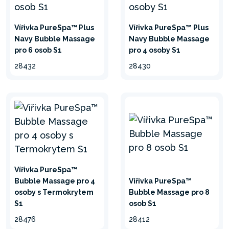
systém úpravy tvrdé vody
změkčuje vodu, která je
Vířivka PureSpa™ Plus
Vířivka PureSpa™ Plus
mnohem šetrnější k
Navy Bubble Massage
Navy Bubble Massage
pro 6 osob S1
pro 4 osoby S1
pokožce, oděvu i celé
vířivce. Nahromadění tvrdé
28432
28430
vody by mohlo omezit
průtok vody a zkrátit
životnost vaší vířivky.
LED DISPLAY
Ovládací panel je
Vířivka PureSpa™
integrovaný přímo do
Bubble Massage pro 4
Vířivka PureSpa™
osoby s Termokrytem
Bubble Massage pro 8
motoru vířivky s tlačítky pro
S1
osob S1
ovládání všech funkcí
28476
28412
obsažených ve vířivce