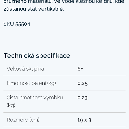
pružného materiálu. Ve vodě klesnou ke dnu, kde
zůstanou stát vertikálně.
SKU
55504
Technická specifikace
Věková skupina
6+
Hmotnost balení (kg)
0.25
Čistá hmotnost výrobku
0.23
(kg)
Rozměry (cm)
19 x 3