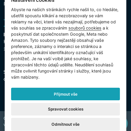
Nastavení cookies
Přihlášení k odběru novinek
Abyste na našich stránkách rychle našli to, co hledáte,
ušetřili spoustu klikání a nezobrazovaly se vám
reklamy na věci, které vás nezajímají, potřebujeme od
vás souhlas se zpracováním
souborů cookies
a k
poskytnutí dat společnostem Google, Meta nebo
Intex Trading, s.r.o.
Amazon. Tyto soubory nejčastěji obsahují vaše
Hradecká 2526/3
preference, záznamy o interakci se stránkou a
130 00 Praha 3 - Česká republika
především unikátní identifikátory označující váš
prohlížeč. Je na vaší volbě jaké souhlasy, ke
zpracování těchto údajů udělíte. Neudělení souhlasů
může ovlivnit fungování stránky i služby, které jsou
Společnost je zapsána u Městského soudu v Praze,
vám nabízeny.
oddíl C, vložka 74759, IČ 26150808, DIČ CZ26150808.
Přijmout vše
Spravovat cookies
Copyright © 2026 INTEX TRADING s.r.o. Všechna práva
Odmítnout vše
vyhrazena.