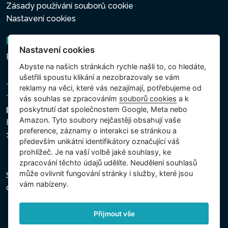
Zásady používání souborů cookie
Nastavení cookies
Newsletter
Nastavení cookies
Přihlášení k odběru novinek
Abyste na našich stránkách rychle našli to, co hledáte,
ušetřili spoustu klikání a nezobrazovaly se vám
reklamy na věci, které vás nezajímají, potřebujeme od
vás souhlas se zpracováním
souborů cookies
a k
poskytnutí dat společnostem Google, Meta nebo
Intex Trading, s.r.o.
Amazon. Tyto soubory nejčastěji obsahují vaše
Hradecká 2526/3
preference, záznamy o interakci se stránkou a
130 00 Praha 3 - Česká republika
především unikátní identifikátory označující váš
prohlížeč. Je na vaší volbě jaké souhlasy, ke
zpracování těchto údajů udělíte. Neudělení souhlasů
může ovlivnit fungování stránky i služby, které jsou
Společnost je zapsána u Městského soudu v Praze,
vám nabízeny.
oddíl C, vložka 74759, IČ 26150808, DIČ CZ26150808.
Přijmout vše