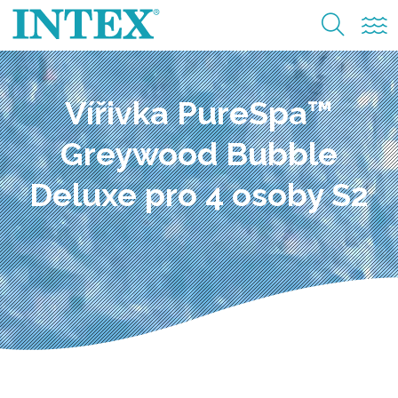
Vířivka PureSpa™
Greywood Bubble
Deluxe pro 4 osoby S2