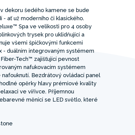
u v dekoru šedého kamene se bude
 - ať už moderního či klasického.
eluxe™ Spa ve velikosti pro 4 osoby
inkových trysek pro uklidňující a
onuje všemi špičkovými funkcemi
tex - duálním integrovaným systémem
Fiber-Tech™ zajišťující pevnost
egrovaným nafukovacím systémem
 nafouknutí. Bezdrátový ovládací panel
pohodlné opěrky hlavy prémiové kvality
elaxaci ve vířivce. Příjemnou
ebarevné měnící se LED světlo, které
stone