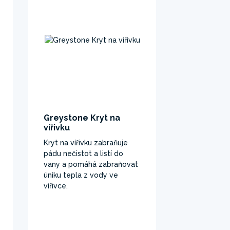
Greystone Kryt na
Hranatá p
vířivku
vířivku
Kryt na vířivku zabraňuje
Podložka pod
pádu nečistot a listí do
výrobek pře
vany a pomáhá zabraňovat
jinými předm
úniku tepla z vody ve
mohly poško
vířivce.
vanu.