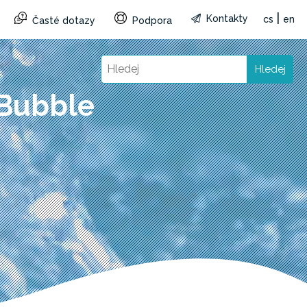
|
Kontakty
cs
en
Časté dotazy
Podpora
Hledej
 Bubble