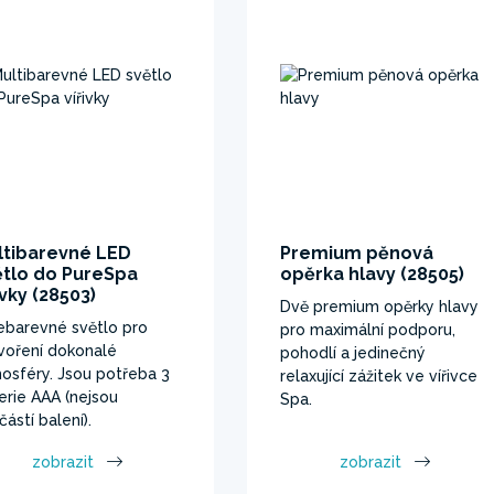
ltibarevné LED
Premium pěnová
ětlo do PureSpa
opěrka hlavy (28505)
ivky (28503)
Dvě premium opěrky hlavy
ebarevné světlo pro
pro maximální podporu,
voření dokonalé
pohodlí a jedinečný
osféry. Jsou potřeba 3
relaxující zážitek ve vířivce
erie AAA (nejsou
Spa.
částí balení).
zobrazit
zobrazit