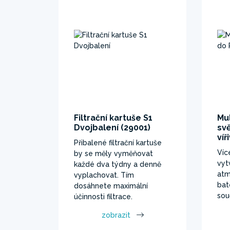
Filtrační kartuše S1
Mu
Dvojbalení (29001)
sv
víř
Přibalené filtrační kartuše
Víc
by se měly vyměňovat
vyt
každé dva týdny a denně
atm
vyplachovat. Tím
bat
dosáhnete maximální
sou
účinnosti filtrace.
zobrazit