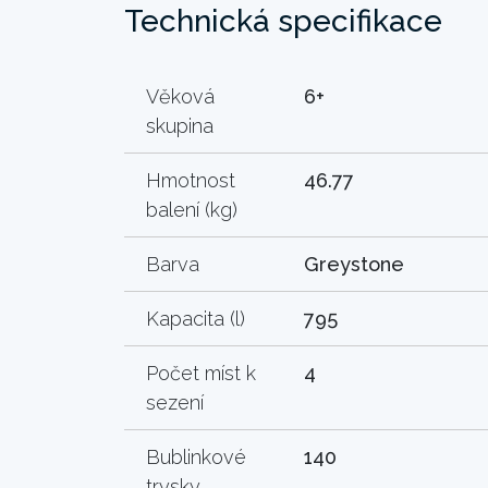
Technická specifikace
Věková
6+
skupina
Hmotnost
46.77
balení (kg)
Barva
Greystone
Kapacita (l)
795
Počet míst k
4
sezení
Bublinkové
140
trysky