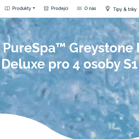
Produkty
Prodejci
O nás
Tipy & triky
a PureSpa™ Greystone
Deluxe pro 4 osoby S1