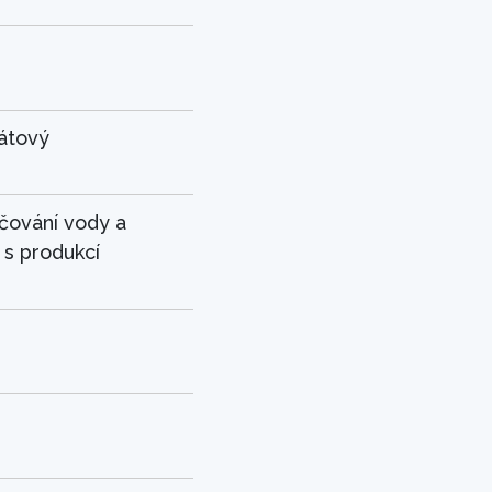
átový
ování vody a
 s produkcí