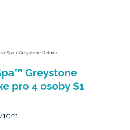
PureSpa
>
Greystone Deluxe
eSpa™ Greystone
e pro 4 osoby S1
 71cm