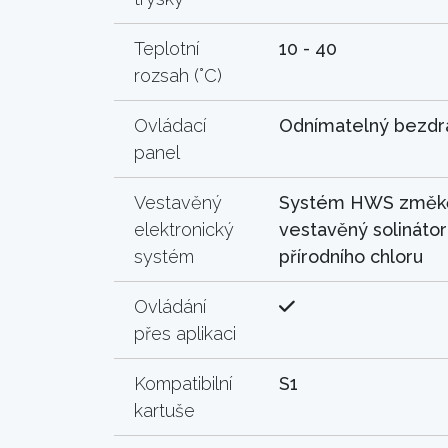
Teplotní
10 - 40
rozsah (°C)
Ovládací
Odnímatelný bezdr
panel
Vestavěný
Systém HWS změkč
elektronický
vestavěný solinátor
systém
přírodního chloru
Ovládání
přes aplikaci
Kompatibilní
S1
kartuše