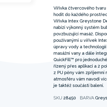
Vířivka čtvercového tvar
hodit do každého prostředí
Vířivka Intex Greystone D
nabízí výkonný systém bubl
povzbuzující masáž. Disp
používanými u vířivek In
úpravy vody a technologií 
masážní vany a dále int
QuickFill™ pro jednoduché
řízený přes aplikaci a 2 
z PU pěny vám zpříjemní r
atmosféru vám navodí víc
je taktéž součástí balení.
SKU
28450
BARVA
Grey