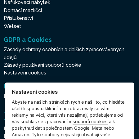
Nafukovací nábytek
Domácí mazlíčci
Příslušenství
Wetset
GDPR a Cookies
Zásady ochrany osobních a dalších zpracovávaných
údajů
Zásady používání souborů cookie
Nastavení cookies
Newsletter
Nastavení cookies
Přihlášení k odběru novinek
Abyste na našich stránkách rychle našli to, co hledáte,
ušetřili spoustu klikání a nezobrazovaly se vám
reklamy na věci, které vás nezajímají, potřebujeme od
vás souhlas se zpracováním
souborů cookies
a k
poskytnutí dat společnostem Google, Meta nebo
Intex Trading, s.r.o.
Amazon. Tyto soubory nejčastěji obsahují vaše
Hradecká 2526/3