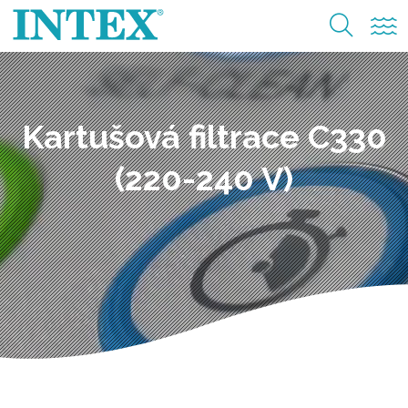
Kartušová filtrace C330
(220-240 V)