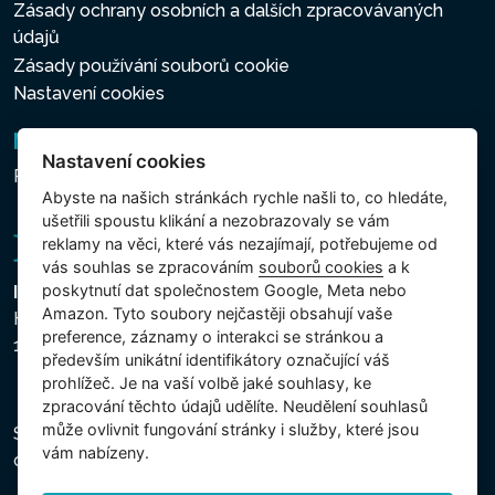
Zásady ochrany osobních a dalších zpracovávaných
údajů
Zásady používání souborů cookie
Nastavení cookies
Newsletter
Nastavení cookies
Přihlášení k odběru novinek
Abyste na našich stránkách rychle našli to, co hledáte,
ušetřili spoustu klikání a nezobrazovaly se vám
reklamy na věci, které vás nezajímají, potřebujeme od
vás souhlas se zpracováním
souborů cookies
a k
poskytnutí dat společnostem Google, Meta nebo
Intex Trading, s.r.o.
Amazon. Tyto soubory nejčastěji obsahují vaše
Hradecká 2526/3
preference, záznamy o interakci se stránkou a
130 00 Praha 3 - Česká republika
především unikátní identifikátory označující váš
prohlížeč. Je na vaší volbě jaké souhlasy, ke
zpracování těchto údajů udělíte. Neudělení souhlasů
může ovlivnit fungování stránky i služby, které jsou
Společnost je zapsána u Městského soudu v Praze,
vám nabízeny.
oddíl C, vložka 74759, IČ 26150808, DIČ CZ26150808.