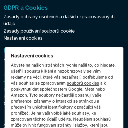
GDPR a Cookies
Zásady ochrany osobních a dalších zpracovávaných
údajů
Zásady používání souborů cookie
Nastavení cookies
Newsletter
Nastavení cookies
Přihlášení k odběru novinek
Abyste na našich stránkách rychle našli to, co hledáte,
ušetřili spoustu klikání a nezobrazovaly se vám
reklamy na věci, které vás nezajímají, potřebujeme od
vás souhlas se zpracováním
souborů cookies
a k
poskytnutí dat společnostem Google, Meta nebo
Intex Trading, s.r.o.
Amazon. Tyto soubory nejčastěji obsahují vaše
Hradecká 2526/3
preference, záznamy o interakci se stránkou a
130 00 Praha 3 - Česká republika
především unikátní identifikátory označující váš
prohlížeč. Je na vaší volbě jaké souhlasy, ke
zpracování těchto údajů udělíte. Neudělení souhlasů
může ovlivnit fungování stránky i služby, které jsou
Společnost je zapsána u Městského soudu v Praze,