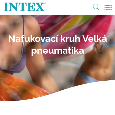
Nafukovací kruh Velká
pneumatika