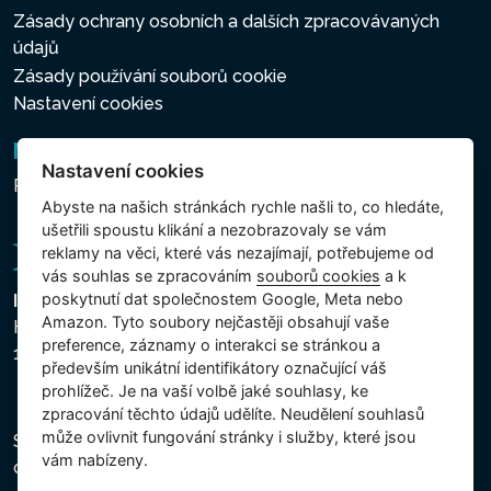
Zásady ochrany osobních a dalších zpracovávaných
údajů
Zásady používání souborů cookie
Nastavení cookies
Newsletter
Nastavení cookies
Přihlášení k odběru novinek
Abyste na našich stránkách rychle našli to, co hledáte,
ušetřili spoustu klikání a nezobrazovaly se vám
reklamy na věci, které vás nezajímají, potřebujeme od
vás souhlas se zpracováním
souborů cookies
a k
poskytnutí dat společnostem Google, Meta nebo
Intex Trading, s.r.o.
Amazon. Tyto soubory nejčastěji obsahují vaše
Hradecká 2526/3
preference, záznamy o interakci se stránkou a
130 00 Praha 3 - Česká republika
především unikátní identifikátory označující váš
prohlížeč. Je na vaší volbě jaké souhlasy, ke
zpracování těchto údajů udělíte. Neudělení souhlasů
může ovlivnit fungování stránky i služby, které jsou
Společnost je zapsána u Městského soudu v Praze,
vám nabízeny.
oddíl C, vložka 74759, IČ 26150808, DIČ CZ26150808.