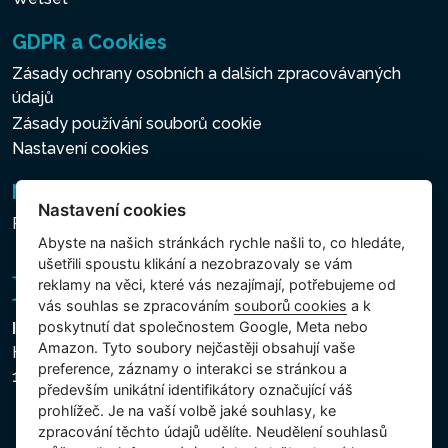
GDPR a Cookies
Zásady ochrany osobních a dalších zpracovávaných
údajů
Zásady používání souborů cookie
Nastavení cookies
Newsletter
Nastavení cookies
Přihlášení k odběru novinek
Abyste na našich stránkách rychle našli to, co hledáte,
ušetřili spoustu klikání a nezobrazovaly se vám
reklamy na věci, které vás nezajímají, potřebujeme od
vás souhlas se zpracováním
souborů cookies
a k
poskytnutí dat společnostem Google, Meta nebo
Intex Trading, s.r.o.
Amazon. Tyto soubory nejčastěji obsahují vaše
Hradecká 2526/3
preference, záznamy o interakci se stránkou a
130 00 Praha 3 - Česká republika
především unikátní identifikátory označující váš
prohlížeč. Je na vaší volbě jaké souhlasy, ke
zpracování těchto údajů udělíte. Neudělení souhlasů