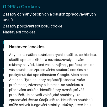
GDPR a Cookies
Zásady ochrany osobních a dalších zpracovávaných
údajů
Zásady používání souborů cookie
Nastavení cookies
Newsletter
Nastavení cookies
Přihlášení k odběru novinek
Abyste na našich stránkách rychle našli to, co hledáte,
ušetřili spoustu klikání a nezobrazovaly se vám
reklamy na věci, které vás nezajímají, potřebujeme od
vás souhlas se zpracováním
souborů cookies
a k
poskytnutí dat společnostem Google, Meta nebo
Intex Trading, s.r.o.
Amazon. Tyto soubory nejčastěji obsahují vaše
Hradecká 2526/3
preference, záznamy o interakci se stránkou a
130 00 Praha 3 - Česká republika
především unikátní identifikátory označující váš
prohlížeč. Je na vaší volbě jaké souhlasy, ke
zpracování těchto údajů udělíte. Neudělení souhlasů
může ovlivnit fungování stránky i služby, které jsou
Společnost je zapsána u Městského soudu v Praze,