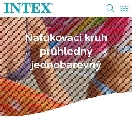
Nafukovací kruh
průhledný
jednobarevný