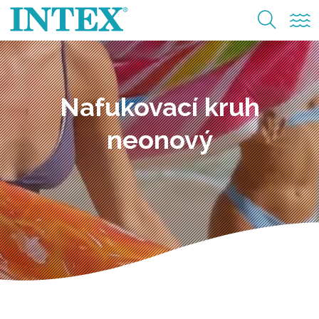
Nafukovací kruh
neonový