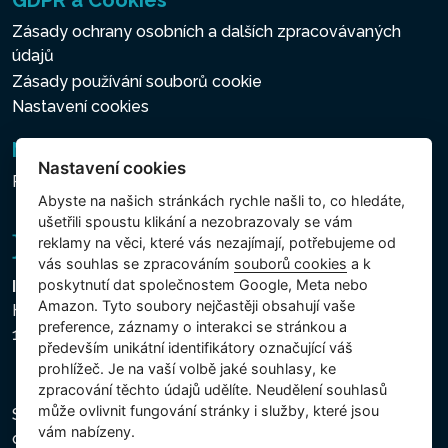
GDPR a Cookies
Zásady ochrany osobních a dalších zpracovávaných
údajů
Zásady používání souborů cookie
Nastavení cookies
Newsletter
Nastavení cookies
Přihlášení k odběru novinek
Abyste na našich stránkách rychle našli to, co hledáte,
ušetřili spoustu klikání a nezobrazovaly se vám
reklamy na věci, které vás nezajímají, potřebujeme od
vás souhlas se zpracováním
souborů cookies
a k
poskytnutí dat společnostem Google, Meta nebo
Intex Trading, s.r.o.
Amazon. Tyto soubory nejčastěji obsahují vaše
Hradecká 2526/3
preference, záznamy o interakci se stránkou a
130 00 Praha 3 - Česká republika
především unikátní identifikátory označující váš
prohlížeč. Je na vaší volbě jaké souhlasy, ke
zpracování těchto údajů udělíte. Neudělení souhlasů
může ovlivnit fungování stránky i služby, které jsou
Společnost je zapsána u Městského soudu v Praze,
vám nabízeny.
oddíl C, vložka 74759, IČ 26150808, DIČ CZ26150808.