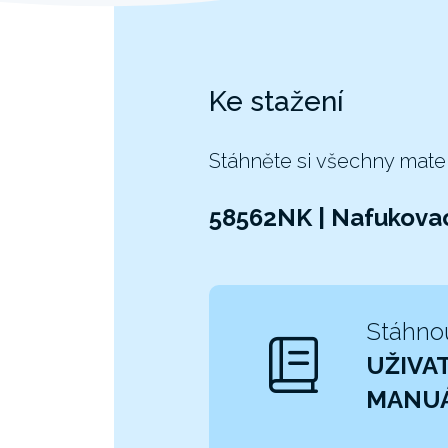
Ke stažení
Stáhněte si všechny mate
58562NK | Nafukovac
Stáhno
UŽIVA
MANU