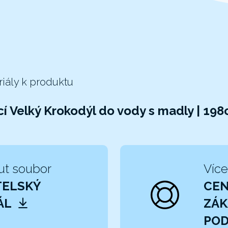
riály k produktu
í Velký Krokodýl do vody s madly | 19
ut soubor
Více
TELSKÝ
CE
ÁL
ZÁK
POD