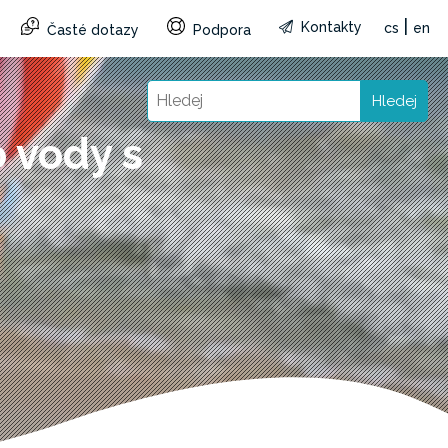
|
Kontakty
cs
en
Časté dotazy
Podpora
Hledej
 vody s