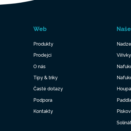
Web
Naše
Produkty
Nadze
Prodejci
Vířivk
O nás
Nafuko
Tipy & triky
Nafuko
Časté dotazy
Houpa
Podpora
Paddl
Kontakty
Pískov
Soliná