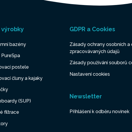
 výrobky
GDPR a Cookies
mní bazény
Zásady ochrany osobních a 
zpracovávaných údajů
y PureSpa
Zásady používání souborů c
vací postele
Nastavení cookies
vací čluny a kajaky
čky
Newsletter
eboardy (SUP)
Přihlášení k odběru novinek
é filtrace
tory