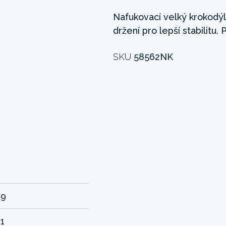
Nafukovací velký krokodý
držení pro lepší stabilitu. 
SKU
58562NK
39
21