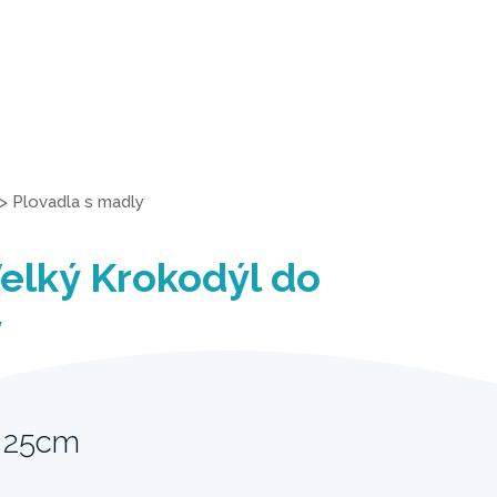
>
Plovadla s madly
elký Krokodýl do
y
 25cm