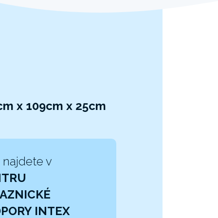
8cm x 109cm x 25cm
 najdete v
NTRU
AZNICKÉ
PORY INTEX