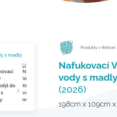
Produkty
>
Wetset
Nafukovací V
vody s madl
(2026)
198cm x 109cm x