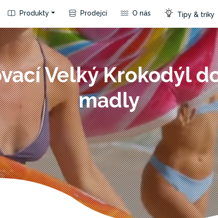
Produkty
Prodejci
O nás
Tipy & triky
vací Velký Krokodýl do
madly