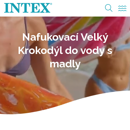
Nafukovací Velký
Krokodýl do vody s
madly