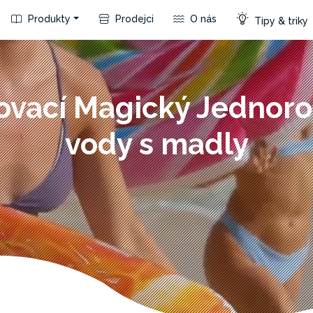
Produkty
Prodejci
O nás
Tipy & triky
ovací Magický Jednoro
vody s madly