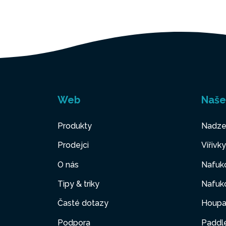
Web
Naše
Produkty
Nadze
Prodejci
Vířivk
O nás
Nafuko
Tipy & triky
Nafuko
Časté dotazy
Houpa
Podpora
Paddl