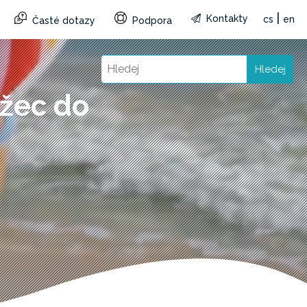
|
Kontakty
cs
en
Časté dotazy
Podpora
Hledej
žec do