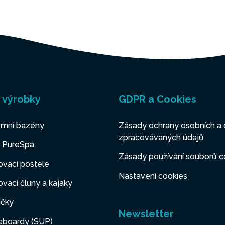
 výrobky
GDPR a Cookies
mní bazény
Zásady ochrany osobních a 
zpracovávaných údajů
y PureSpa
Zásady používání souborů c
vací postele
Nastavení cookies
vací čluny a kajaky
čky
Newsletter
eboardy (SUP)