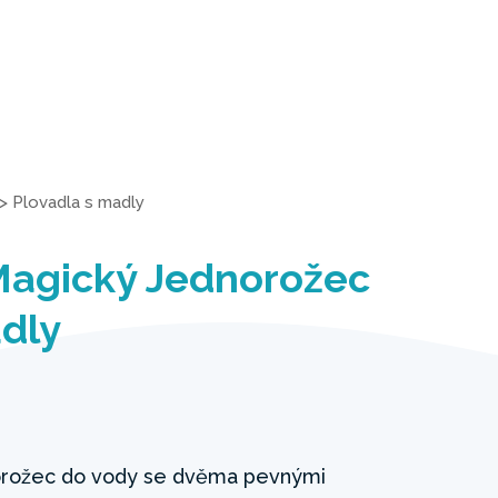
>
Plovadla s madly
Magický Jednorožec
dly
orožec do vody se dvěma pevnými