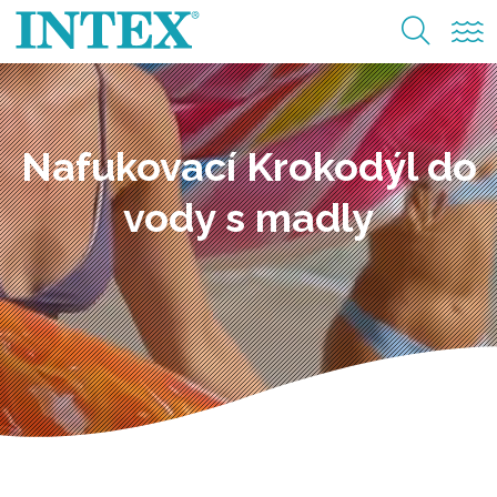
Nafukovací Krokodýl do
vody s madly