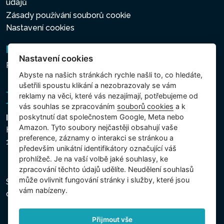
údajů
Zásady používání souborů cookie
Nastavení cookies
Newsletter
Nastavení cookies
Přihlášení k odběru novinek
Abyste na našich stránkách rychle našli to, co hledáte,
ušetřili spoustu klikání a nezobrazovaly se vám
reklamy na věci, které vás nezajímají, potřebujeme od
vás souhlas se zpracováním
souborů cookies
a k
poskytnutí dat společnostem Google, Meta nebo
Intex Trading, s.r.o.
Amazon. Tyto soubory nejčastěji obsahují vaše
Hradecká 2526/3
preference, záznamy o interakci se stránkou a
130 00 Praha 3 - Česká republika
především unikátní identifikátory označující váš
prohlížeč. Je na vaší volbě jaké souhlasy, ke
zpracování těchto údajů udělíte. Neudělení souhlasů
může ovlivnit fungování stránky i služby, které jsou
Společnost je zapsána u Městského soudu v Praze,
vám nabízeny.
oddíl C, vložka 74759, IČ 26150808, DIČ CZ26150808.
Přijmout vše