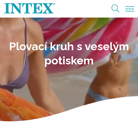
Plovací kruh s veselým
potiskem