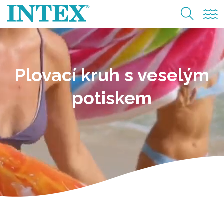
Plovací kruh s veselým
potiskem