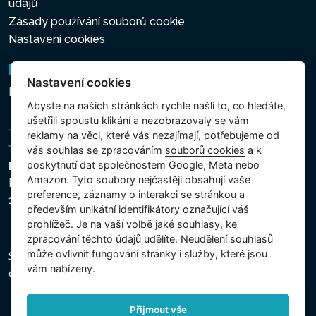
údajů
Zásady používání souborů cookie
Nastavení cookies
Newsletter
Nastavení cookies
Přihlášení k odběru novinek
Abyste na našich stránkách rychle našli to, co hledáte,
ušetřili spoustu klikání a nezobrazovaly se vám
reklamy na věci, které vás nezajímají, potřebujeme od
vás souhlas se zpracováním
souborů cookies
a k
poskytnutí dat společnostem Google, Meta nebo
Intex Trading, s.r.o.
Amazon. Tyto soubory nejčastěji obsahují vaše
Hradecká 2526/3
preference, záznamy o interakci se stránkou a
130 00 Praha 3 - Česká republika
především unikátní identifikátory označující váš
prohlížeč. Je na vaší volbě jaké souhlasy, ke
zpracování těchto údajů udělíte. Neudělení souhlasů
může ovlivnit fungování stránky i služby, které jsou
Společnost je zapsána u Městského soudu v Praze,
vám nabízeny.
oddíl C, vložka 74759, IČ 26150808, DIČ CZ26150808.
Přijmout vše