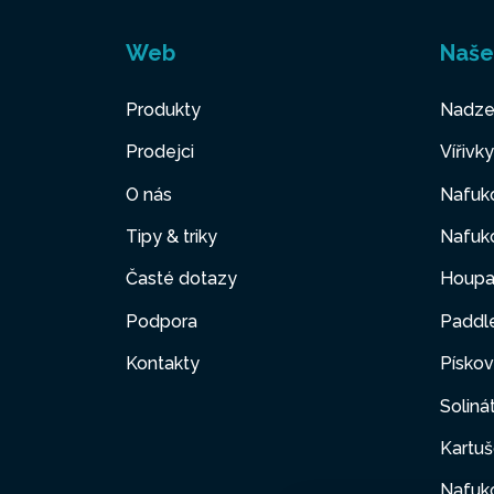
Web
Naše
Produkty
Nadze
Prodejci
Vířivk
O nás
Nafuko
Tipy & triky
Nafuko
Časté dotazy
Houpa
Podpora
Paddl
Kontakty
Pískov
Soliná
Kartuš
Nafuk