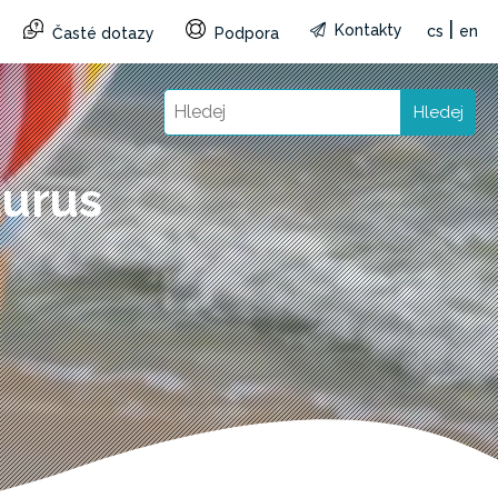
|
Kontakty
cs
en
Časté dotazy
Podpora
Hledej
aurus