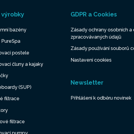
 výrobky
GDPR a Cookies
mní bazény
Zásady ochrany osobních a 
zpracovávaných údajů
y PureSpa
Zásady používání souborů c
vací postele
Nastavení cookies
vací čluny a kajaky
čky
Newsletter
eboardy (SUP)
Přihlášení k odběru novinek
é filtrace
tory
ové filtrace
ovací pumpy