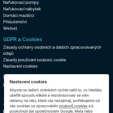
Nafukovací pumpy
Nafukovací nábytek
Domácí mazlíčci
Příslušenství
Wetset
GDPR a Cookies
Zásady ochrany osobních a dalších zpracovávaných
údajů
Zásady používání souborů cookie
Nastavení cookies
Newsletter
Nastavení cookies
Přihlášení k odběru novinek
Abyste na našich stránkách rychle našli to, co hledáte,
ušetřili spoustu klikání a nezobrazovaly se vám
reklamy na věci, které vás nezajímají, potřebujeme od
vás souhlas se zpracováním
souborů cookies
a k
poskytnutí dat společnostem Google, Meta nebo
Intex Trading, s.r.o.