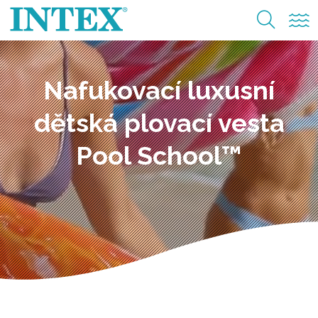
Nafukovací luxusní
dětská plovací vesta
Pool School™