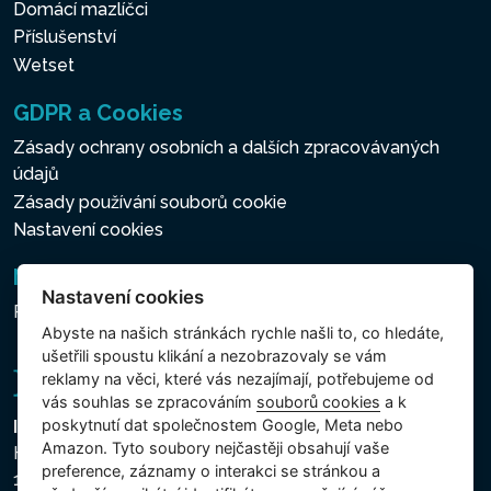
Domácí mazlíčci
Příslušenství
Wetset
GDPR a Cookies
Zásady ochrany osobních a dalších zpracovávaných
údajů
Zásady používání souborů cookie
Nastavení cookies
Newsletter
Nastavení cookies
Přihlášení k odběru novinek
Abyste na našich stránkách rychle našli to, co hledáte,
ušetřili spoustu klikání a nezobrazovaly se vám
reklamy na věci, které vás nezajímají, potřebujeme od
vás souhlas se zpracováním
souborů cookies
a k
poskytnutí dat společnostem Google, Meta nebo
Intex Trading, s.r.o.
Amazon. Tyto soubory nejčastěji obsahují vaše
Hradecká 2526/3
preference, záznamy o interakci se stránkou a
130 00 Praha 3 - Česká republika