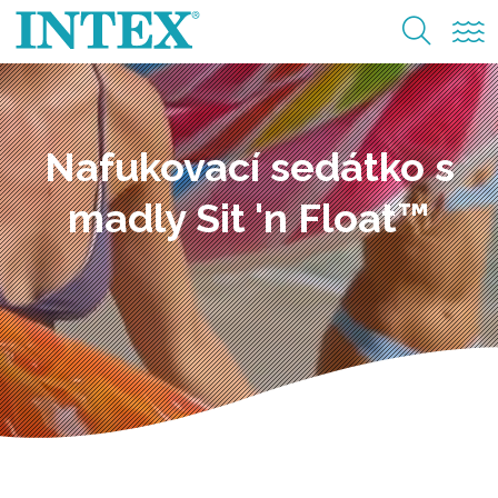
Nafukovací sedátko s
madly Sit 'n Float™