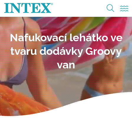
Nafukovací lehátko ve
tvaru dodávky Groovy
van