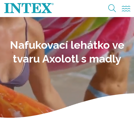
Nafukovací lehátko ve
tvaru Axolotl s madly