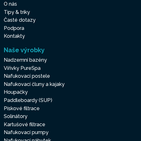
O nás
Tipy & triky
Časté dotazy
Podpora
Kontakty
Naše výrobky
Nadzemní bazény
Vířivky PureSpa
Nafukovací postele
Nafukovací čluny a kajaky
Houpačky
Paddleboardy (SUP)
Pískové filtrace
Solinátory
Kartušové filtrace
Nafukovací pumpy
Nafukovací nábytek