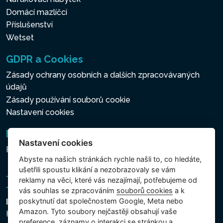
Domácí mazlíčci
Příslušenství
Wetset
GDPR a Cookies
Zásady ochrany osobních a dalších zpracovávaných
údajů
Zásady používání souborů cookie
Nastavení cookies
Newsletter
Nastavení cookies
Přihlášení k odběru novinek
Abyste na našich stránkách rychle našli to, co hledáte,
ušetřili spoustu klikání a nezobrazovaly se vám
reklamy na věci, které vás nezajímají, potřebujeme od
vás souhlas se zpracováním
souborů cookies
a k
poskytnutí dat společnostem Google, Meta nebo
Intex Trading, s.r.o.
Amazon. Tyto soubory nejčastěji obsahují vaše
Hradecká 2526/3
preference, záznamy o interakci se stránkou a