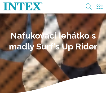
Nafukovací lehátko s
madly Surf's Up Rider