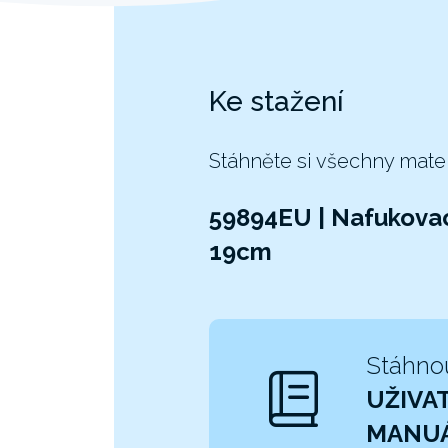
Ke stažení
Stáhněte si všechny mate
59894EU | Nafukovac
19cm
Stáhno
UŽIVA
MANU