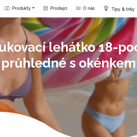
Produkty
Prodejci
O nás
Tipy & triky
ukovací lehátko 18-po
průhledné s okénkem