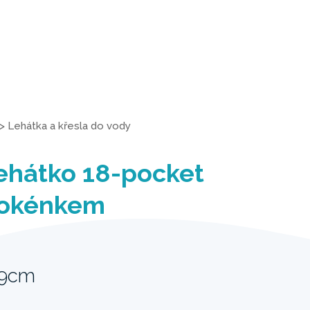
>
Lehátka a křesla do vody
ehátko 18-pocket
 okénkem
19cm