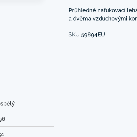
Průhledné nafukovací leh
a dvěma vzduchovými ko
SKU
59894EU
spělý
96
91