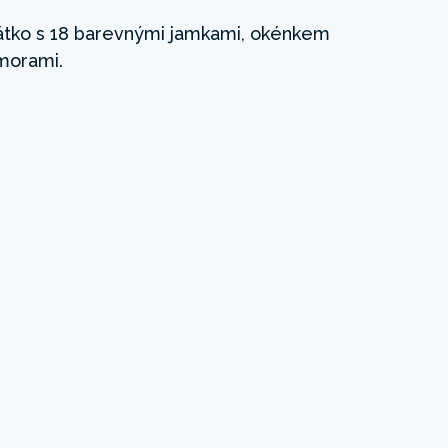
átko s 18 barevnými jamkami, okénkem
morami.