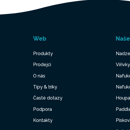
Web
Naše
Produkty
Nadze
Prodejci
Vířivk
O nás
Nafuko
Tipy & triky
Nafuko
Časté dotazy
Houpa
Podpora
Paddl
Kontakty
Pískov