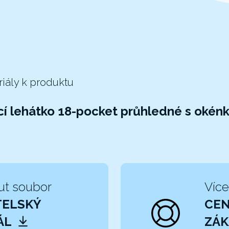
riály k produktu
í lehátko 18-pocket průhledné s okén
ut soubor
Více
TELSKÝ
CE
ÁL
ZÁK