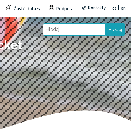
|
Kontakty
cs
en
Časté dotazy
Podpora
Hledej
cket