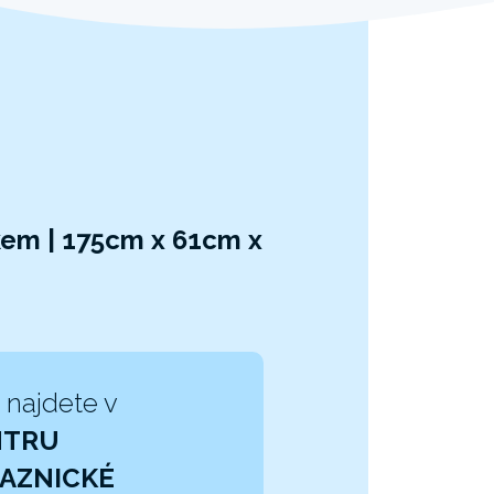
kem | 175cm x 61cm x
 najdete v
NTRU
AZNICKÉ