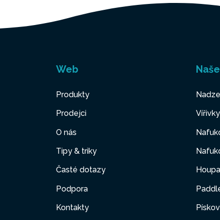
Web
Naše
Produkty
Nadze
Prodejci
Vířivk
O nás
Nafuko
Tipy & triky
Nafuko
Časté dotazy
Houpa
Podpora
Paddl
Kontakty
Pískov