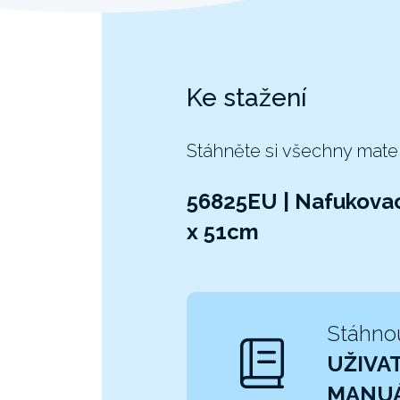
Ke stažení
Stáhněte si všechny mate
56825EU | Nafukovac
x 51cm
Stáhno
UŽIVA
MANU