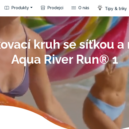
Produkty
Prodejci
O nás
Tipy & triky
ovací kruh se síťkou a
Aqua River Run® 1