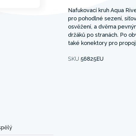
Nafukovací kruh Aqua Riv
pro pohodlné sezení, síťo
osvěžení, a dvěma pevným
držáků po stranách. Po ob
také konektory pro propoje
SKU
56825EU
spělý