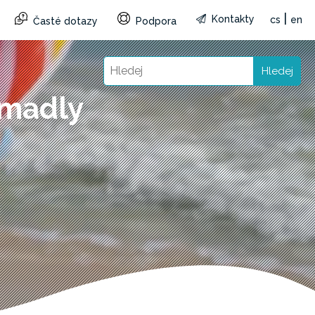
|
Kontakty
cs
en
Časté dotazy
Podpora
Hledej
 madly