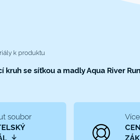
riály k produktu
í kruh se síťkou a madly Aqua River Ru
ut soubor
Více
TELSKÝ
CE
ÁL
ZÁK