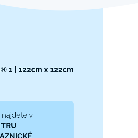
n® 1 | 122cm x 122cm
 najdete v
NTRU
AZNICKÉ