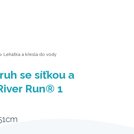
>
Lehátka a křesla do vody
ruh se síťkou a
River Run® 1
 51cm