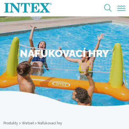
NAFUKOVACÍ HRY
Produkty
>
Wetset
>
Nafukovací hry