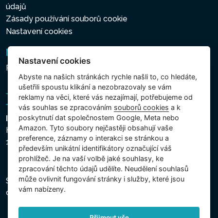
údajů
Zásady používání souborů cookie
Nastavení cookies
Newsletter
Nastavení cookies
Přihlášení k odběru novinek
Abyste na našich stránkách rychle našli to, co hledáte,
ušetřili spoustu klikání a nezobrazovaly se vám
reklamy na věci, které vás nezajímají, potřebujeme od
vás souhlas se zpracováním
souborů cookies
a k
poskytnutí dat společnostem Google, Meta nebo
Intex Trading, s.r.o.
Amazon. Tyto soubory nejčastěji obsahují vaše
Hradecká 2526/3
preference, záznamy o interakci se stránkou a
130 00 Praha 3 - Česká republika
především unikátní identifikátory označující váš
prohlížeč. Je na vaší volbě jaké souhlasy, ke
zpracování těchto údajů udělíte. Neudělení souhlasů
může ovlivnit fungování stránky i služby, které jsou
Společnost je zapsána u Městského soudu v Praze,
vám nabízeny.
oddíl C, vložka 74759, IČ 26150808, DIČ CZ26150808.
Přijmout vše