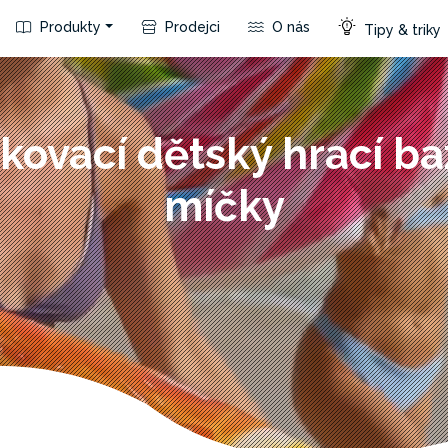
Produkty
Prodejci
O nás
Tipy & triky
kovací dětský hrací ba
míčky