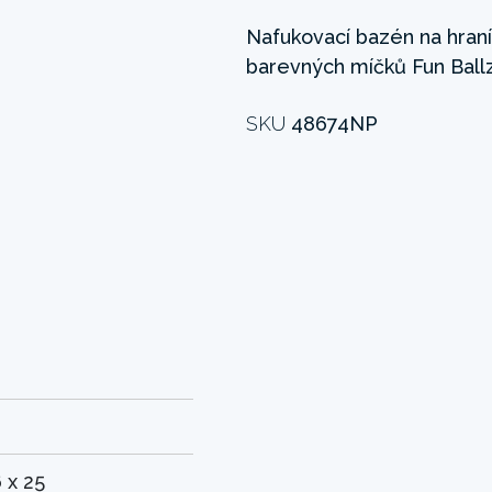
Nafukovací bazén na hraní 
barevných míčků Fun Ball
SKU
48674NP
 x 25