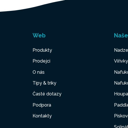
Web
Naše
Produkty
Nadze
Prodejci
Vířivk
O nás
Nafuko
Tipy & triky
Nafuko
Časté dotazy
Houpa
Podpora
Paddl
Kontakty
Pískov
Soliná