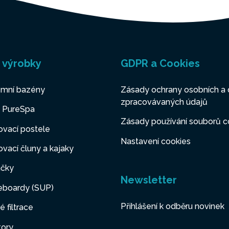
 výrobky
GDPR a Cookies
mní bazény
Zásady ochrany osobních a 
zpracovávaných údajů
y PureSpa
Zásady používání souborů c
vací postele
Nastavení cookies
vací čluny a kajaky
čky
Newsletter
eboardy (SUP)
Přihlášení k odběru novinek
é filtrace
tory