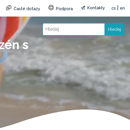
|
Kontakty
cs
en
Časté dotazy
Podpora
Hledej
zén s