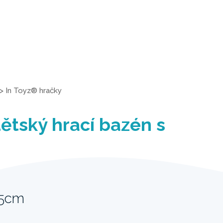
>
In Toyz® hračky
ětský hrací bazén s
25cm