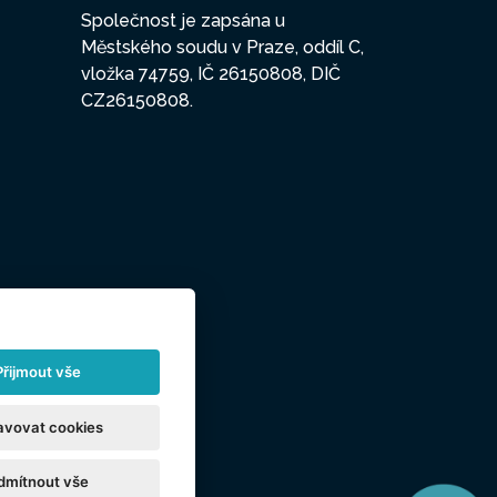
Společnost je zapsána u
Městského soudu v Praze, oddíl C,
vložka 74759, IČ 26150808, DIČ
CZ26150808.
Přijmout vše
avovat cookies
dmítnout vše