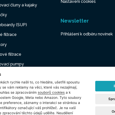
Nastavení cookies
vací čluny a kajaky
čky
Newsletter
eboardy (SUP)
Přihlášení k odběru novinek
é filtrace
tory
ové filtrace
ovací pumpy
s
ovací nábytek
kách rychle našli to, co hledáte, ušetřili spoustu
í mazlíčci
y se vám reklamy na věci, které vás nezajímají,
ouhlas se zpracováním
souborů cookies
a k
šenství
čnostem Google, Meta nebo Amazon. Tyto soubory
Spr
še preference, záznamy o interakci se stránkou a
t
ntifikátory označující váš prohlížeč. Je na vaší
O
e zpracování těchto údajů udělíte. Neudělení