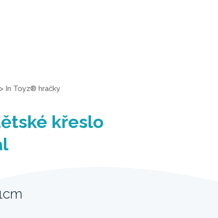
>
In Toyz® hračky
ětské křeslo
l
71cm