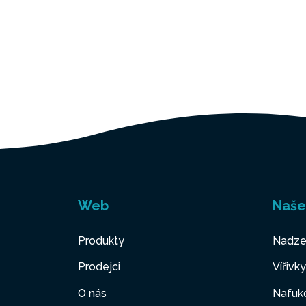
Web
Naše
Produkty
Nadze
Prodejci
Vířivk
O nás
Nafuko