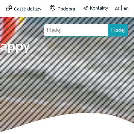
|
Kontakty
cs
en
Časté dotazy
Podpora
Hledej
Happy