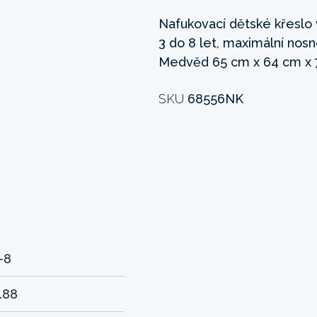
Nafukovací dětské křeslo 
3 do 8 let, maximální nosn
Medvěd 65 cm x 64 cm x 7
SKU
68556NK
-8
.88