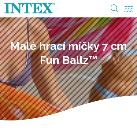
Malé hrací míčky 7 cm
Fun Ballz™