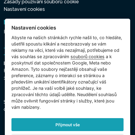
Zásady používání souborů cookie
Nastavení cookies
Newsletter
Nastavení cookies
Přihlášení k odběru novinek
Abyste na našich stránkách rychle našli to, co hledáte,
ušetřili spoustu klikání a nezobrazovaly se vám
reklamy na věci, které vás nezajímají, potřebujeme od
vás souhlas se zpracováním
souborů cookies
a k
poskytnutí dat společnostem Google, Meta nebo
Intex Trading, s.r.o.
Amazon. Tyto soubory nejčastěji obsahují vaše
Hradecká 2526/3
preference, záznamy o interakci se stránkou a
130 00 Praha 3 - Česká republika
především unikátní identifikátory označující váš
prohlížeč. Je na vaší volbě jaké souhlasy, ke
zpracování těchto údajů udělíte. Neudělení souhlasů
může ovlivnit fungování stránky i služby, které jsou
Společnost je zapsána u Městského soudu v Praze,
vám nabízeny.
oddíl C, vložka 74759, IČ 26150808, DIČ CZ26150808.
Přijmout vše