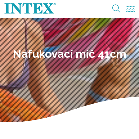
Nafukovací míč 41cm