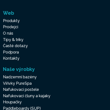
Web
Produkty
Prodejci
O nás
Tipy & triky
Časté dotazy
Podpora
Kontakty
Naše výrobky
Nadzemní bazény
Vířivky PureSpa
Nafukovací postele
Nafukovací čluny a kajaky
Houpačky
Paddleboardy (SUP)