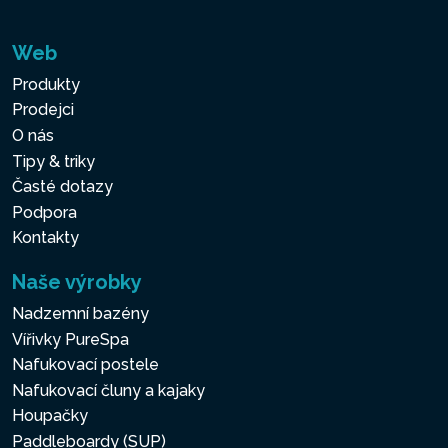
Web
Produkty
Prodejci
O nás
Tipy & triky
Časté dotazy
Podpora
Kontakty
Naše výrobky
Nadzemní bazény
Vířivky PureSpa
Nafukovací postele
Nafukovací čluny a kajaky
Houpačky
Paddleboardy (SUP)