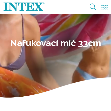
Nafukovací míč 33cm