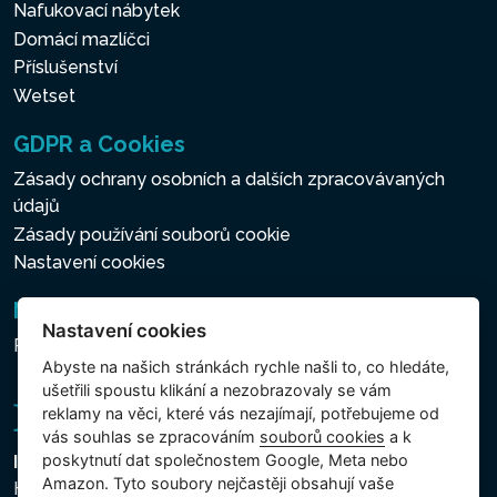
Nafukovací nábytek
Domácí mazlíčci
Příslušenství
Wetset
GDPR a Cookies
Zásady ochrany osobních a dalších zpracovávaných
údajů
Zásady používání souborů cookie
Nastavení cookies
Newsletter
Nastavení cookies
Přihlášení k odběru novinek
Abyste na našich stránkách rychle našli to, co hledáte,
ušetřili spoustu klikání a nezobrazovaly se vám
reklamy na věci, které vás nezajímají, potřebujeme od
vás souhlas se zpracováním
souborů cookies
a k
poskytnutí dat společnostem Google, Meta nebo
Intex Trading, s.r.o.
Amazon. Tyto soubory nejčastěji obsahují vaše
Hradecká 2526/3