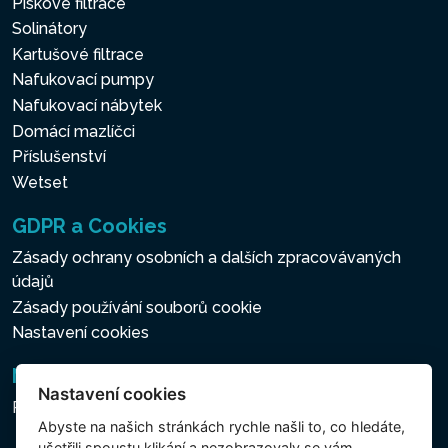
Pískové filtrace
Solinátory
Kartušové filtrace
Nafukovací pumpy
Nafukovací nábytek
Domácí mazlíčci
Příslušenství
Wetset
GDPR a Cookies
Zásady ochrany osobních a dalších zpracovávaných
údajů
Zásady používání souborů cookie
Nastavení cookies
Newsletter
Nastavení cookies
Přihlášení k odběru novinek
Abyste na našich stránkách rychle našli to, co hledáte,
ušetřili spoustu klikání a nezobrazovaly se vám