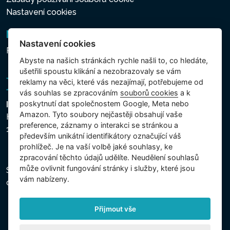
Nastavení cookies
Newsletter
Nastavení cookies
Přihlášení k odběru novinek
Abyste na našich stránkách rychle našli to, co hledáte,
ušetřili spoustu klikání a nezobrazovaly se vám
reklamy na věci, které vás nezajímají, potřebujeme od
vás souhlas se zpracováním
souborů cookies
a k
poskytnutí dat společnostem Google, Meta nebo
Intex Trading, s.r.o.
Amazon. Tyto soubory nejčastěji obsahují vaše
Hradecká 2526/3
preference, záznamy o interakci se stránkou a
130 00 Praha 3 - Česká republika
především unikátní identifikátory označující váš
prohlížeč. Je na vaší volbě jaké souhlasy, ke
zpracování těchto údajů udělíte. Neudělení souhlasů
může ovlivnit fungování stránky i služby, které jsou
Společnost je zapsána u Městského soudu v Praze,
vám nabízeny.
oddíl C, vložka 74759, IČ 26150808, DIČ CZ26150808.
Přijmout vše