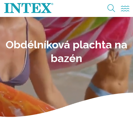
Obdélníková plachta na
bazén